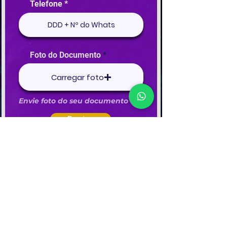
Telefone
Foto do Documento
Carregar foto
Envie foto do seu documento contendo a data de seu nascimento.
Enviar
©2025 por Energy Produtora Ltda.
CNPJ
22.998.477
/0001-40