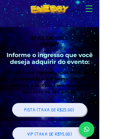
DIVULGADORES
ENERGY
Informe o ingresso que você
deseja adquirir do evento:
Escolha seu ingresso, após você será
direcionado a um formulário de
cadastro e receberá seu cupom de
desconto no seu e-mail.
PISTA (TAXA DE R$25,00)
VIP (TAXA DE R$75,00)